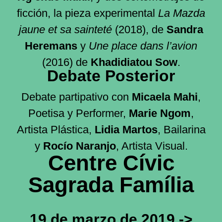
ficción, la pieza experimental
La Mazda
jaune et sa sainteté
(2018), de
Sandra
Heremans
y
Une place dans l’avion
(2016) de
Khadidiatou Sow
.
Debate Posterior
Debate partipativo con
Micaela Mahi
,
Poetisa y Performer,
Marie Ngom
,
Artista Plástica,
Lidia Martos
, Bailarina
y
Rocío Naranjo
, Artista Visual.
Centre Cívic
Sagrada Família
19 de marzo de 2019 ->